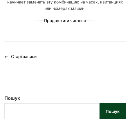
начинает замечать эту комбинацию на часах, квитанциях
или номерах машин,
Продовжити читання
Н
←
Старі записи
а
в
і
г
Пошук
а
Пошук
ц
і