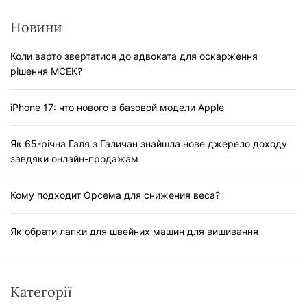
я
Новини
з
а
Коли варто звертатися до адвоката для оскарження
рішення МСЕК?
п
и
iPhone 17: что нового в базовой модели Apple
с
і
Як 65-річна Галя з Галичан знайшла нове джерело доходу
завдяки онлайн-продажам
в
Кому подходит Орсема для снижения веса?
Як обрати лапки для швейних машин для вишивання
Категорії