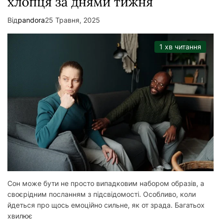
хлопця за днями тижня
Від
pandora
25 Травня, 2025
1 хв читання
Сон може бути не просто випадковим набором образів, а
своєрідним посланням з підсвідомості. Особливо, коли
йдеться про щось емоційно сильне, як от зрада. Багатьох
хвилює