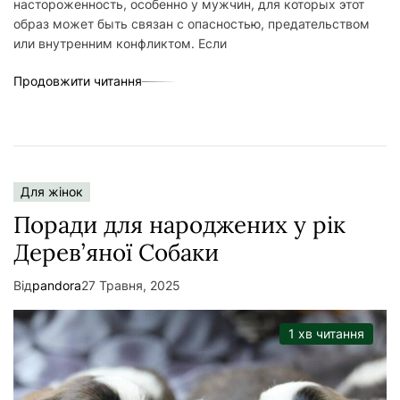
настороженность, особенно у мужчин, для которых этот
у
образ может быть связан с опасностью, предательством
или внутренним конфликтом. Если
Продовжити читання
Для жінок
Поради для народжених у рік
Дерев’яної Собаки
Від
pandora
27 Травня, 2025
1 хв читання