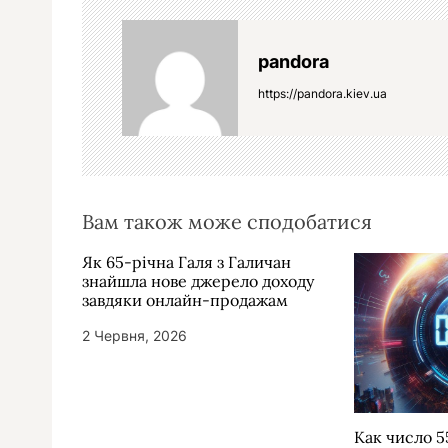
г
а
pandora
ц
https://pandora.kiev.ua
і
я
з
а
Вам також може сподобатися
п
и
Як 65-річна Галя з Галичан
знайшла нове джерело доходу
с
завдяки онлайн-продажам
і
2 Червня, 2026
в
Как число 5