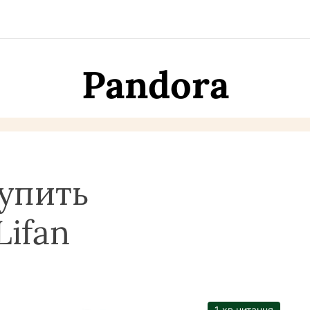
Pandora
упить
Lifan
1 хв читання