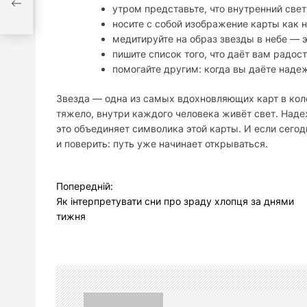
утром представьте, что внутренний свет
носите с собой изображение карты как 
медитируйте на образ звезды в небе — 
пишите список того, что даёт вам радос
помогайте другим: когда вы даёте надеж
Звезда — одна из самых вдохновляющих карт в коло
тяжело, внутри каждого человека живёт свет. Наде
это объединяет символика этой карты. И если сегод
и поверить: путь уже начинает открываться.
Н
Попередній:
Як інтерпретувати сни про зраду хлопця за днями
а
тижня
в
і
г
а