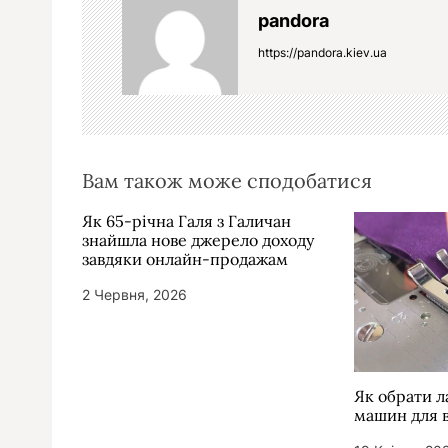
pandora
ц
https://pandora.kiev.ua
і
я
з
а
Вам також може сподобатися
п
и
Як 65-річна Галя з Галичан
знайшла нове джерело доходу
с
завдяки онлайн-продажам
і
2 Червня, 2026
в
Як обрати 
машин для 