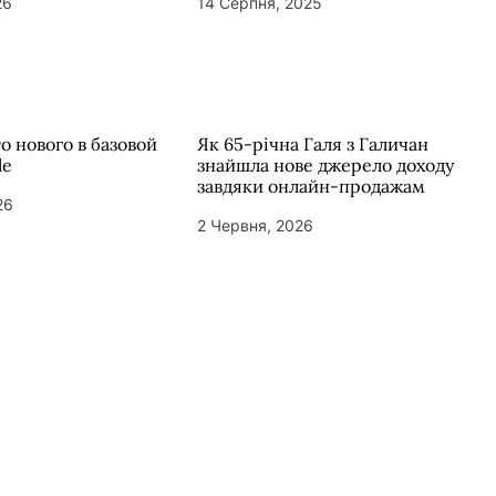
26
14 Серпня, 2025
то нового в базовой
Як 65-річна Галя з Галичан
le
знайшла нове джерело доходу
завдяки онлайн-продажам
26
2 Червня, 2026