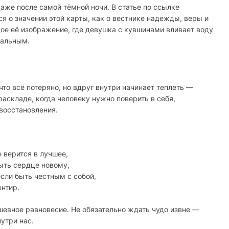
аже после самой тёмной ночи. В статье по ссылке
я о значении этой карты, как о вестнике надежды, веры и
е её изображение, где девушка с кувшинами вливает воду
иальным.
что всё потеряно, но вдруг внутри начинает теплеть —
раскладе, когда человеку нужно поверить в себя,
 восстановления.
е верится в лучшее,
рыть сердце новому,
если быть честным с собой,
ентир.
шевное равновесие. Не обязательно ждать чудо извне —
нутри нас.