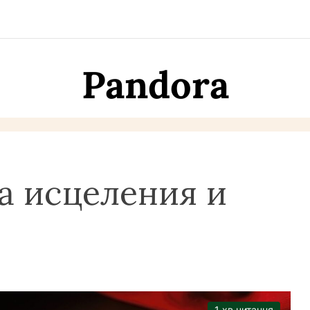
Pandora
та исцеления и
1 хв читання