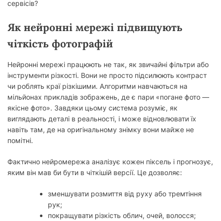
сервісів?
Як нейронні мережі підвищують
чіткість фотографій
Нейронні мережі працюють не так, як звичайні фільтри або
інструменти різкості. Вони не просто підсилюють контраст
чи роблять краї різкішими. Алгоритми навчаються на
мільйонах прикладів зображень, де є пари «погане фото —
якісне фото». Завдяки цьому система розуміє, як
виглядають деталі в реальності, і може відновлювати їх
навіть там, де на оригінальному знімку вони майже не
помітні.
Фактично нейромережа аналізує кожен піксель і прогнозує,
яким він мав би бути в чіткішій версії. Це дозволяє:
зменшувати розмиття від руху або тремтіння
рук;
покращувати різкість облич, очей, волосся;