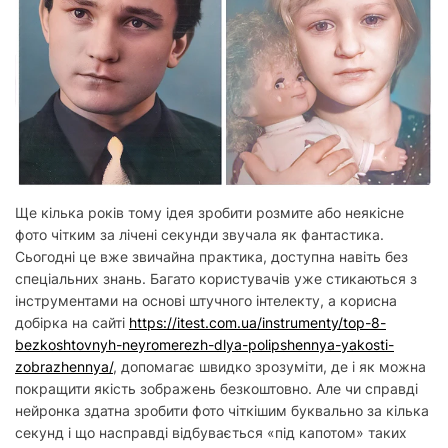
у
Ще кілька років тому ідея зробити розмите або неякісне
фото чітким за лічені секунди звучала як фантастика.
Сьогодні це вже звичайна практика, доступна навіть без
спеціальних знань. Багато користувачів уже стикаються з
інструментами на основі штучного інтелекту, а корисна
добірка на сайті
https://itest.com.ua/instrumenty/top-8-
bezkoshtovnyh-neyromerezh-dlya-polipshennya-yakosti-
zobrazhennya/
, допомагає швидко зрозуміти, де і як можна
покращити якість зображень безкоштовно. Але чи справді
нейронка здатна зробити фото чіткішим буквально за кілька
секунд і що насправді відбувається «під капотом» таких