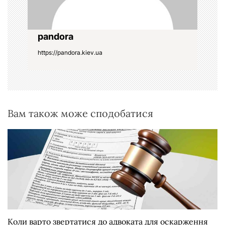
і
в
pandora
https://pandora.kiev.ua
Вам також може сподобатися
Коли варто звертатися до адвоката для оскарження