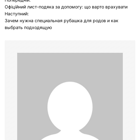
Н
Офіційний лист-подяка за допомогу: що варто врахувати
а
Наступний:
в
Зачем нужна специальная рубашка для родов и как
выбрать подходящую
і
г
а
ц
і
я
з
а
п
и
с