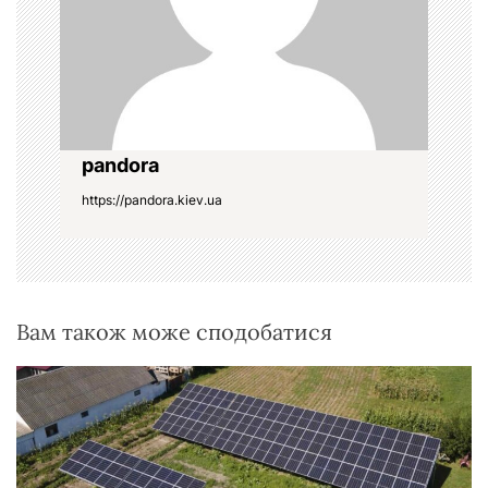
и
с
і
в
pandora
https://pandora.kiev.ua
Вам також може сподобатися