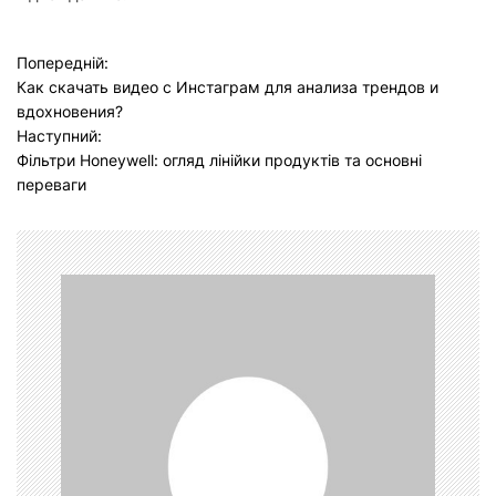
Н
Попередній:
Как скачать видео с Инстаграм для анализа трендов и
а
вдохновения?
в
Наступний:
Фільтри Honeywell: огляд лінійки продуктів та основні
і
переваги
г
а
ц
і
я
з
а
п