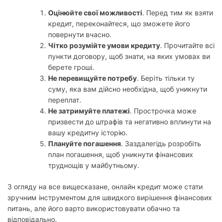
Оцінюйте свої можливості
. Перед тим як взяти
кредит, переконайтеся, що зможете його
повернути вчасно.
Чітко розумійте умови кредиту
. Прочитайте всі
пункти договору, щоб знати, на яких умовах ви
берете гроші.
Не перевищуйте потребу
. Беріть тільки ту
суму, яка вам дійсно необхідна, щоб уникнути
переплат.
Не затримуйте платежі
. Прострочка може
призвести до штрафів та негативно вплинути на
вашу кредитну історію.
Плануйте погашення
. Заздалегідь розробіть
план погашення, щоб уникнути фінансових
труднощів у майбутньому.
З огляду на все вищесказане, онлайн кредит може стати
зручним інструментом для швидкого вирішення фінансових
питань, але його варто використовувати обачно та
відповідально.